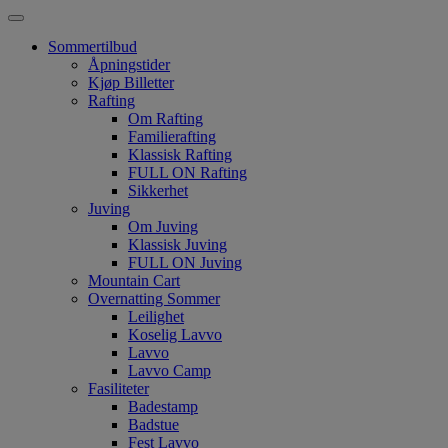
Sommertilbud
Åpningstider
Kjøp Billetter
Rafting
Om Rafting
Familierafting
Klassisk Rafting
FULL ON Rafting
Sikkerhet
Juving
Om Juving
Klassisk Juving
FULL ON Juving
Mountain Cart
Overnatting Sommer
Leilighet
Koselig Lavvo
Lavvo
Lavvo Camp
Fasiliteter
Badestamp
Badstue
Fest Lavvo