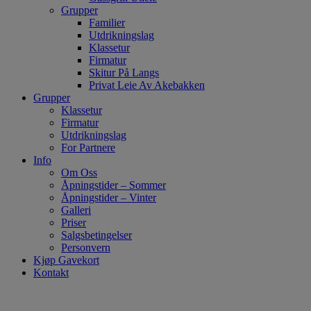
Grupper
Familier
Utdrikningslag
Klassetur
Firmatur
Skitur På Langs
Privat Leie Av Akebakken
Grupper
Klassetur
Firmatur
Utdrikningslag
For Partnere
Info
Om Oss
Åpningstider – Sommer
Åpningstider – Vinter
Galleri
Priser
Salgsbetingelser
Personvern
Kjøp Gavekort
Kontakt