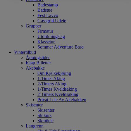
Badestamp
Badstue
Fest Lavvo
Gassgrill Utleie
Grupper
Firmatur
Utdrikningslag
Klassetur
Sommer Adventure Base
Vintertilbud
Åpningstider
Kjøp Billetter
Akebakke
Om Kjelkekjøring
1-Times Aking
2-Timers Aking
1-Times Kveldsaking
2-Timers Kveldsaking
Privat Leie Av Akebakken
Skisenter
Skisenter
Skikurs
Skiutleie
Langrenn