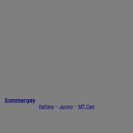
Previous slide
Next slide
Sommergøy
Rafting
–
Juving
–
MT Cart