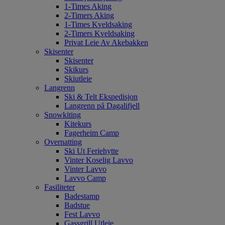
1-Times Aking
2-Timers Aking
1-Times Kveldsaking
2-Timers Kveldsaking
Privat Leie Av Akebakken
Skisenter
Skisenter
Skikurs
Skiutleie
Langrenn
Ski & Telt Ekspedisjon
Langrenn på Dagalifjell
Snowkiting
Kitekurs
Fagerheim Camp
Overnatting
Ski Ut Feriehytte
Vinter Koselig Lavvo
Vinter Lavvo
Lavvo Camp
Fasiliteter
Badestamp
Badstue
Fest Lavvo
Gassgrill Utleie