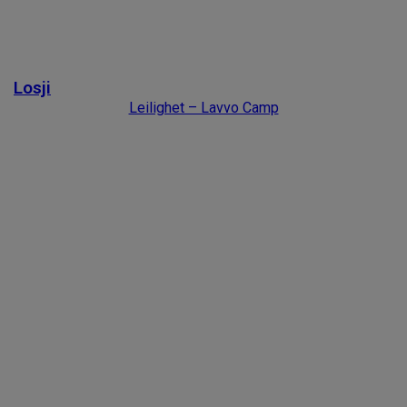
Previous slide
Next slide
Losji
Leilighet – Lavvo Camp