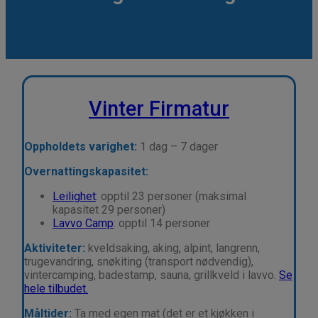
Vinter Firmatur
Oppholdets varighet:
1 dag – 7 dager
Overnattingskapasitet:
Leilighet
: opptil 23 personer (maksimal
kapasitet 29 personer)
Lavvo Camp
: opptil 14 personer
Aktiviteter:
kveldsaking, aking, alpint, langrenn,
trugevandring
, snøkiting
(transport nødvendig)
,
vintercamping, badestamp, sauna, grillkveld i lavvo.
Se
hele tilbudet.
Måltider:
Ta med egen mat (det er et kjøkken i