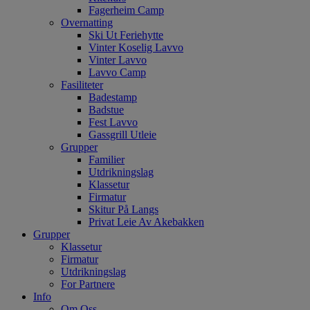
Fagerheim Camp
Overnatting
Ski Ut Feriehytte
Vinter Koselig Lavvo
Vinter Lavvo
Lavvo Camp
Fasiliteter
Badestamp
Badstue
Fest Lavvo
Gassgrill Utleie
Grupper
Familier
Utdrikningslag
Klassetur
Firmatur
Skitur På Langs
Privat Leie Av Akebakken
Grupper
Klassetur
Firmatur
Utdrikningslag
For Partnere
Info
Om Oss