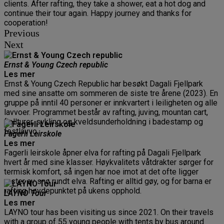
clients. After rafting, they take a shower, eat a hot dog and
continue their tour again. Happy journey and thanks for
cooperation!
Previous
Next
Ernst & Young Czech republic
Les mer
Ernst & Young Czech Republic har besøkt Dagali Fjellpark
med sine ansatte om sommeren de siste tre årene (2023). En
gruppe på inntil 40 personer er innkvartert i leiligheten og alle
lavvoer. Programmet består av rafting, juving, mountan cart,
fjellturer, sykling og kveldsunderholdning i badestamp og
festlavvo.
Fagerli Leirskole
Les mer
Fagerli leirskole åpner elva for rafting på Dagali Fjellpark
hvert år med sine klasser. Høykvalitets våtdrakter sørger for
termisk komfort, så ingen har noe imot at det ofte ligger
rester av snø rundt elva. Rafting er alltid gøy, og for barna er
rafting høydepunktet på ukens opphold.
LAYNO Tour
Les mer
LAYNO tour has been visiting us since 2021. On their travels
with a group of 55 young people with tents by bus around