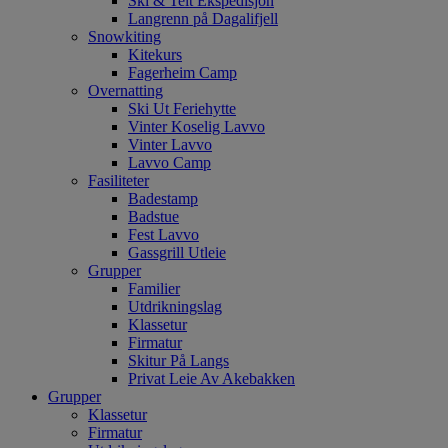
Ski & Telt Ekspedisjon
Langrenn på Dagalifjell
Snowkiting
Kitekurs
Fagerheim Camp
Overnatting
Ski Ut Feriehytte
Vinter Koselig Lavvo
Vinter Lavvo
Lavvo Camp
Fasiliteter
Badestamp
Badstue
Fest Lavvo
Gassgrill Utleie
Grupper
Familier
Utdrikningslag
Klassetur
Firmatur
Skitur På Langs
Privat Leie Av Akebakken
Grupper
Klassetur
Firmatur