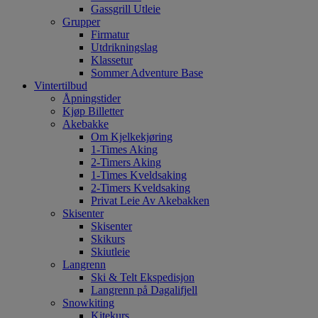
Gassgrill Utleie
Grupper
Firmatur
Utdrikningslag
Klassetur
Sommer Adventure Base
Vintertilbud
Åpningstider
Kjøp Billetter
Akebakke
Om Kjelkekjøring
1-Times Aking
2-Timers Aking
1-Times Kveldsaking
2-Timers Kveldsaking
Privat Leie Av Akebakken
Skisenter
Skisenter
Skikurs
Skiutleie
Langrenn
Ski & Telt Ekspedisjon
Langrenn på Dagalifjell
Snowkiting
Kitekurs