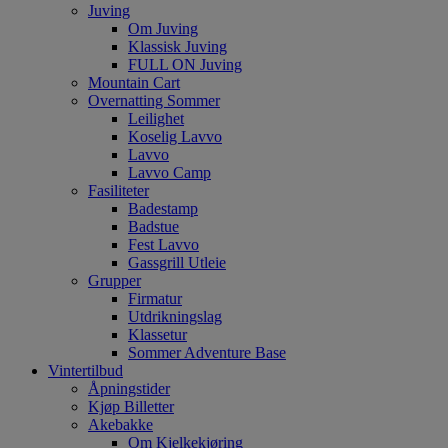
Juving
Om Juving
Klassisk Juving
FULL ON Juving
Mountain Cart
Overnatting Sommer
Leilighet
Koselig Lavvo
Lavvo
Lavvo Camp
Fasiliteter
Badestamp
Badstue
Fest Lavvo
Gassgrill Utleie
Grupper
Firmatur
Utdrikningslag
Klassetur
Sommer Adventure Base
Vintertilbud
Åpningstider
Kjøp Billetter
Akebakke
Om Kjelkekjøring