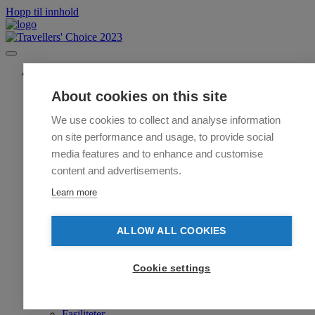
Hopp til innhold
Sommertilbud
Åpningstider
About cookies on this site
Kjøp Billetter
Rafting
We use cookies to collect and analyse information
Om Rafting
on site performance and usage, to provide social
Familierafting
Klassisk Rafting
media features and to enhance and customise
FULL ON Rafting
content and advertisements.
Sikkerhet
Juving
Learn more
Om Juving
Klassisk Juving
FULL ON Juving
ALLOW ALL COOKIES
Mountain Cart
Overnatting Sommer
Leilighet
Cookie settings
Koselig Lavvo
Lavvo
Lavvo Camp
Fasiliteter